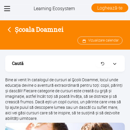
View
Loghează-te
Learning Ecosystem
menu
Școala Doamnei
Vizualizare calendar
Caută
Sterge
Extinde
Bine ai venit în catalogul de cursuri al Şcolii Doamnei, locul unde
educația devine o aventură extraordinară pentru toți: copii, părinți
și dascăli! Fiecare categorie de cursuri este creată cu grijă și
imaginație, astfel încât toți să poată învăța, să se distreze și să
crească frumos. Dacă ești un copil curios, un părinte care vrea să
își ajute puiul să descopere lumea sau un dascăl cu suflet mare,
aici vei găsi cursuri care să te inspire, să te susțină și să dezvolte
abilități uimitoare.