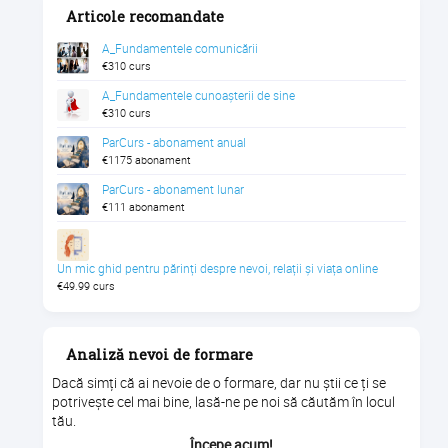
Articole recomandate
A_Fundamentele comunicării
€310 curs
A_Fundamentele cunoașterii de sine
€310 curs
ParCurs - abonament anual
€1175 abonament
ParCurs - abonament lunar
€111 abonament
Un mic ghid pentru părinți despre nevoi, relații și viața online
€49.99 curs
Analiză nevoi de formare
Dacă simți că ai nevoie de o formare, dar nu știi ce ți se
potrivește cel mai bine, lasă-ne pe noi să căutăm în locul
tău.
Începe acum!