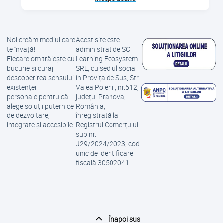
Noi creăm mediul care
Acest site este
te învață!
administrat de SC
Fiecare om trăiește cu
Learning Ecosystem
bucurie și curaj
SRL, cu sediul social
descoperirea sensului
în Provița de Sus, Str.
existenței
Valea Poienii, nr.512,
personale pentru că
județul Prahova,
alege soluții puternice
România,
de dezvoltare,
înregistrată la
integrate și accesibile.
Registrul Comerțului
sub nr.
J29/2024/2023, cod
unic de identificare
fiscală 30502041.
Înapoi sus